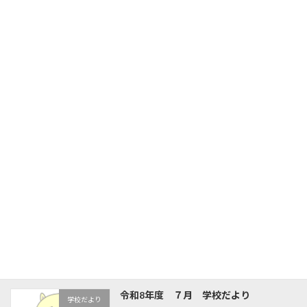
６年生
なかよし
学校評価
関連情報
旧HPはこちら！
最近の投稿
夏が来た。体育館は工事中
新着!!
Uncategorized
2026年8月7日
令和8年度 ７月 学校だより
学校だより