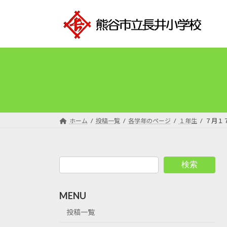
コ
ナ
ン
ビ
テ
ゲ
ン
ー
ツ
シ
へ
ョ
ス
ン
キ
に
ッ
移
プ
動
ホーム
投稿一覧
各学年のページ
１年生
７月１
検索
MENU
投稿一覧